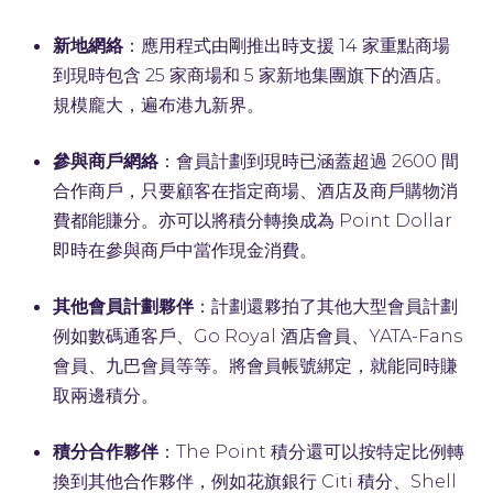
新地網絡
：應用程式由剛推出時支援 14 家重點商場
到現時包含 25 家商場和 5 家新地集團旗下的酒店。
規模龐大，遍布港九新界。
參與商戶網絡
：會員計劃到現時已涵蓋超過 2600 間
合作商戶，只要顧客在指定商場、酒店及商戶購物消
費都能賺分。亦可以將積分轉換成為 Point Dollar
即時在參與商戶中當作現金消費。
其他會員計劃夥伴
：計劃還夥拍了其他大型會員計劃
例如數碼通客戶、Go Royal 酒店會員、YATA-Fans
會員、九巴會員等等。將會員帳號綁定，就能同時賺
取兩邊積分。
積分合作夥伴
：The Point 積分還可以按特定比例轉
換到其他合作夥伴，例如花旗銀行 Citi 積分、Shell