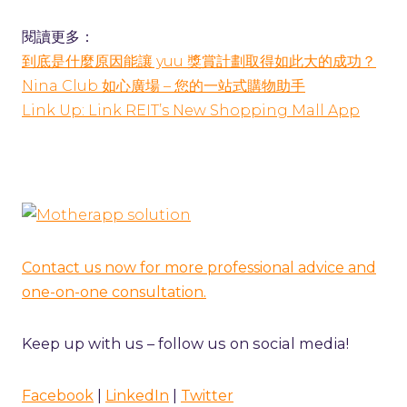
閱讀更多：
到底是什麼原因能讓 yuu 獎賞計劃取得如此大的成功？
Nina Club 如心廣場 – 您的一站式購物助手
Link Up: Link REIT’s New Shopping Mall App
Contact us now for more professional advice and
one-on-one consultation.
Keep up with us – follow us on social media!
|
|
Facebook
LinkedIn
Twitter