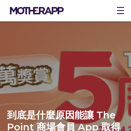
Contact
Want a free personal demo?
Owning Your Data and Channel
Data Science
Points & Tiered Rewards
EGL Tours
Let’s connect.
Computer Vision
Ominichannel Messaging
Club Kapok
Retail
Paid Membership
Link Up
Shopping Mall
Our Story
Customer Management
Towngas Fun
Hotel
Secret to Success
E-commerce Integration
Lane Crawford
Restaurant
Personalisation
Partner Loyalty
到底是什麼原因能讓 The
Clienteling App
Enterprise
Point 商場會員 App 取得
Customer 360