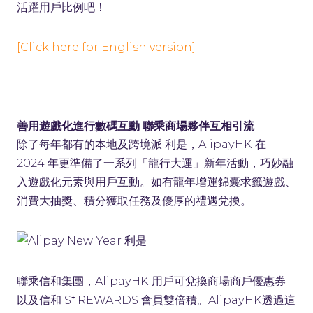
活躍用戶比例吧！
[Click here for English version]
善用遊戲化進行數碼互動 聯乘商場夥伴互相引流
除了每年都有的本地及跨境派 利是，AlipayHK 在
2024 年更準備了一系列「龍行大運」新年活動，巧妙融
入遊戲化元素與用戶互動。如有龍年增運錦囊求籤遊戲、
消費大抽獎、積分獲取任務及優厚的禮遇兌換。
聯乘信和集團，AlipayHK 用戶可兌換商場商戶優惠券
以及信和 S⁺ REWARDS 會員雙倍積。AlipayHK透過這