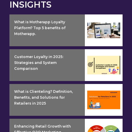
INSIGHTS
insight detail
What is Motherapp Loyalty
Platform? Top 5 benefits of
Motherapp.
insight detail
Customer Loyalty in 2025:
Strategies and System
Comparison
insight detail
What is Clienteling? Definition,
Benefits, and Solutions for
Retailers in 2025
insight detail
Enhancing Retail Growth with