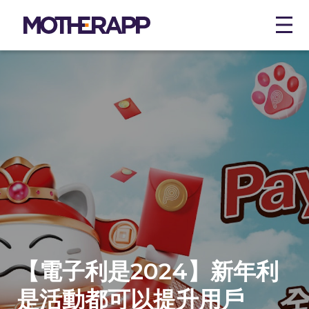
Contact
Want a free personal demo?
Owning Your Data and Channel
Data Science
Points & Tiered Rewards
EGL Tours
Let’s connect.
Computer Vision
Ominichannel Messaging
Club Kapok
Retail
Paid Membership
Link Up
Shopping Mall
Our Story
Customer Management
Towngas Fun
Hotel
Secret to Success
E-commerce Integration
Lane Crawford
Restaurant
Personalisation
Partner Loyalty
【電子利是2024】新年利
Clienteling App
Enterprise
是活動都可以提升用戶
Customer 360